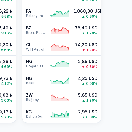
6,22
₺
PA
1.080,00
USD
Paladyum
▲
5.58
%
▲
0.60
%
5,49
₺
BZ
78,40
USD
Brent Petrol
▲
3.16
%
▲
1.20
%
2,30
₺
CL
74,20
USD
WTI Petrol
▲
5.69
%
▼
1.20
%
5,26
₺
NG
2,85
USD
Doğal Gaz
4.69
%
▼
0.60
%
9,73
₺
HG
4,25
USD
Bakır
▲
4.12
%
▲
0.00
%
0,08
₺
ZW
5,65
USD
Buğday
▲
5.66
%
▲
1.20
%
9,13
₺
KC
2,95
USD
Kahve (Arabika)
▲
5.70
%
▲
0.00
%