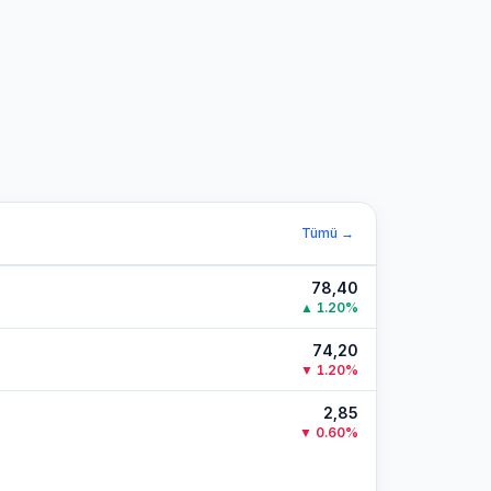
Tümü →
78,40
▲
1.20
%
74,20
▼
1.20
%
2,85
▼
0.60
%