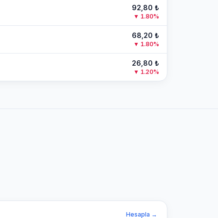
92,80
₺
▼
1.80
%
68,20
₺
▼
1.80
%
26,80
₺
▼
1.20
%
Hesapla →