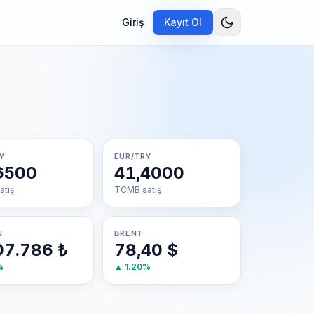
Giriş
Kayıt Ol
Y
EUR/TRY
6500
41,4000
tış
TCMB satış
N
BRENT
07.786 ₺
78,40 $
%
▲
1.20
%