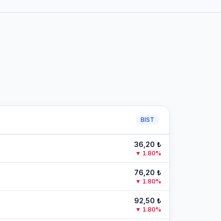
BIST
36,20
₺
▼
1.80
%
76,20
₺
▼
1.80
%
92,50
₺
▼
1.80
%