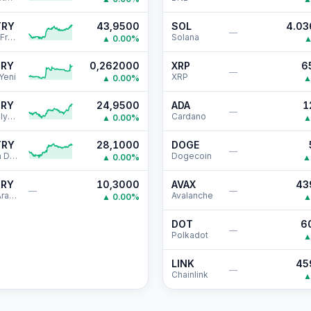
TRY
43,9500
SOL
4.03
—
İsviçre Frangı
Solana
▲
0.00
%
TRY
0,262000
XRP
6
—
Yeni
XRP
▲
0.00
%
TRY
24,9500
ADA
1
—
Avustralya Doları
Cardano
▲
0.00
%
TRY
28,1000
DOGE
—
Kanada Doları
Dogecoin
▲
0.00
%
▲
TRY
10,3000
AVAX
43
—
—
Suudi Arabistan Riyali
Avalanche
▲
0.00
%
DOT
6
—
Polkadot
LINK
45
—
Chainlink