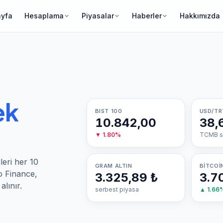
ayfa
Hesaplama
Piyasalar
Haberler
Hakkımızda
ek
BIST 100
USD/TR
10.842,00
38,
▼
1.80
%
TCMB sa
leri her 10
GRAM ALTIN
BITCOI
o Finance,
3.325,89 ₺
3.7
lınır.
serbest piyasa
▲
1.66