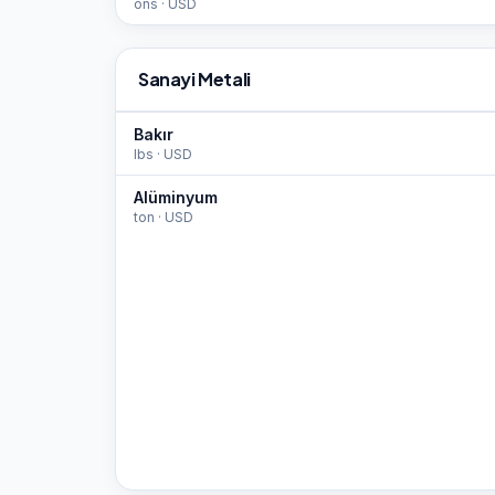
ons
·
USD
Sanayi Metali
Bakır
lbs
·
USD
Alüminyum
ton
·
USD