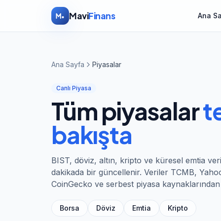
İçeriğe atla
Mavi
Finans
Ana S
Ana Sayfa
Piyasalar
Canlı Piyasa
Tüm piyasalar
t
bakışta
BIST, döviz, altın, kripto ve küresel emtia veri
dakikada bir güncellenir. Veriler TCMB, Yaho
CoinGecko ve serbest piyasa kaynaklarından a
Borsa
Döviz
Emtia
Kripto