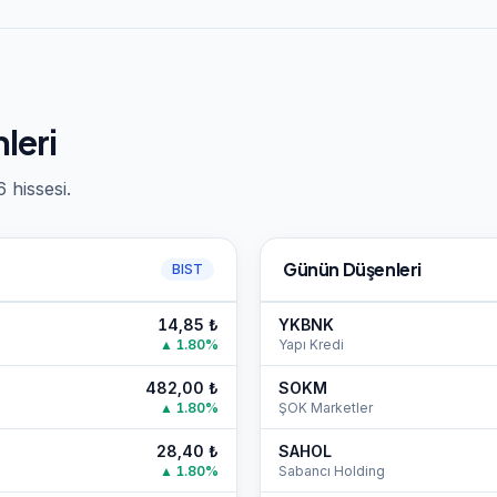
leri
hissesi.
Günün Düşenleri
BIST
14,85
₺
YKBNK
▲
1.80
%
Yapı Kredi
482,00
₺
SOKM
▲
1.80
%
ŞOK Marketler
28,40
₺
SAHOL
▲
1.80
%
Sabancı Holding