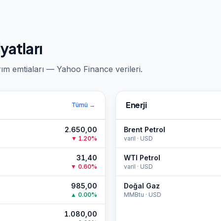
yatları
arım emtiaları — Yahoo Finance verileri.
Enerji
Tümü →
2.650,00
Brent Petrol
▼
1.20
%
varil
·
USD
31,40
WTI Petrol
▼
0.60
%
varil
·
USD
985,00
Doğal Gaz
▲
0.00
%
MMBtu
·
USD
1.080,00