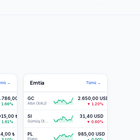
Emtia
ümü
→
Tümü
→
7.786,00
₺
GC
2.650,00
USD
Altın (XAU)
▲
1.66
%
▼
1.20
%
915,00
₺
SI
31,40
USD
Gümüş (XAG)
▲
1.61
%
▼
0.60
%
34,00
₺
PL
985,00
USD
Platin
▲
3.10
%
▲
0.00
%