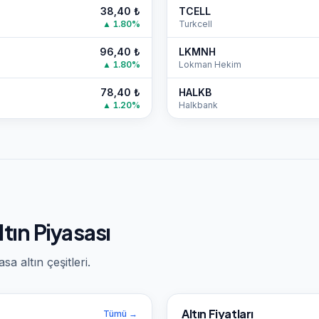
38,40
₺
TCELL
▲
1.80
%
Turkcell
96,40
₺
LKMNH
▲
1.80
%
Lokman Hekim
78,40
₺
HALKB
▲
1.20
%
Halkbank
tın Piyasası
a altın çeşitleri.
Altın Fiyatları
Tümü →