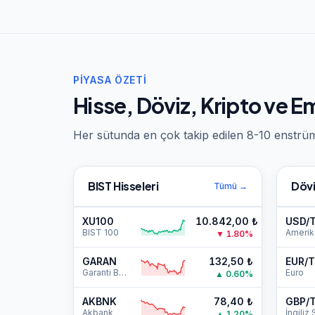
PIYASA ÖZETI
Hisse, Döviz, Kripto ve E
Her sütunda en çok takip edilen 8-10 enstrüm
BIST Hisseleri
Dövi
Tümü
→
XU100
10.842,00
₺
USD/
BIST 100
▼
1.80
%
GARAN
132,50
₺
EUR/
Garanti BBVA
Euro
▲
0.60
%
AKBNK
78,40
₺
GBP/
Akbank
▲
1.20
%