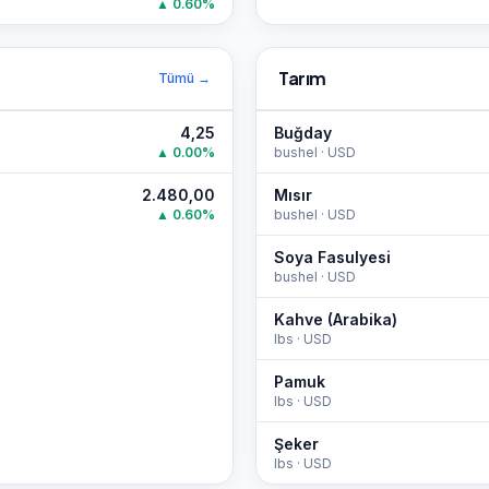
▲
0.60
%
Tarım
Tümü →
4,25
Buğday
▲
0.00
%
bushel
·
USD
2.480,00
Mısır
▲
0.60
%
bushel
·
USD
Soya Fasulyesi
bushel
·
USD
Kahve (Arabika)
lbs
·
USD
Pamuk
lbs
·
USD
Şeker
lbs
·
USD