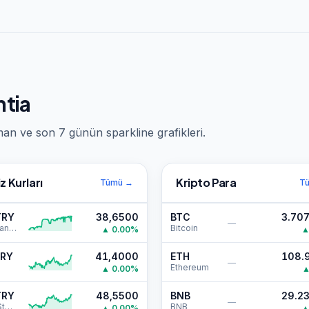
mtia
an ve son 7 günün sparkline grafikleri.
z Kurları
Kripto Para
Tümü
→
T
TRY
38,6500
BTC
3.70
—
Amerikan Doları
Bitcoin
▲
0.00
%
TRY
41,4000
ETH
108.
—
Ethereum
▲
0.00
%
TRY
48,5500
BNB
29.2
—
İngiliz Sterlini
BNB
▲
0.00
%