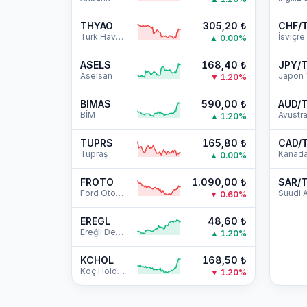
THYAO
305,20
₺
CHF/
Türk Hava Yolları
▲
0.00
%
ASELS
168,40
₺
JPY/
Aselsan
Japon 
▼
1.20
%
BIMAS
590,00
₺
AUD/
BİM
▲
1.20
%
TUPRS
165,80
₺
CAD/
Tüpraş
▲
0.00
%
FROTO
1.090,00
₺
SAR/
Ford Otosan
▼
0.60
%
EREGL
48,60
₺
Ereğli Demir Çelik
▲
1.20
%
KCHOL
168,50
₺
Koç Holding
▼
1.20
%