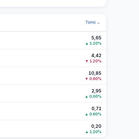
Tümü →
5,65
▲
1.20
%
4,42
▼
1.20
%
10,85
▼
0.60
%
2,95
▲
0.00
%
0,71
▲
0.60
%
0,20
▲
1.20
%