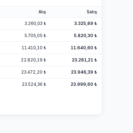
Alış
Satış
3.260,03
₺
3.325,89
₺
5.705,05
₺
5.820,30
₺
11.410,10
₺
11.640,60
₺
22.820,19
₺
23.281,21
₺
23.472,20
₺
23.946,39
₺
23.524,36
₺
23.999,60
₺