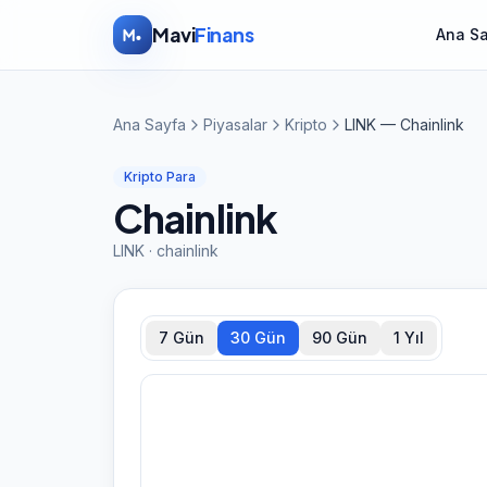
İçeriğe atla
Mavi
Finans
Ana S
Ana Sayfa
Piyasalar
Kripto
LINK — Chainlink
Kripto Para
Chainlink
LINK
·
chainlink
7 Gün
30 Gün
90 Gün
1 Yıl