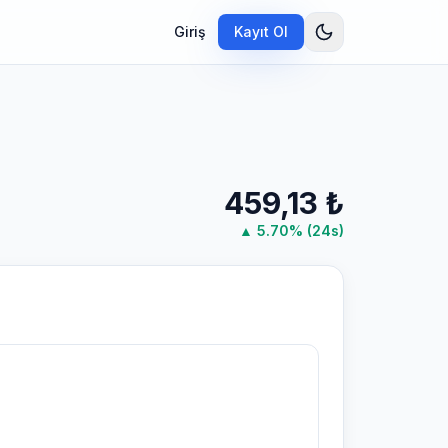
Giriş
Kayıt Ol
459,13
₺
▲
5.70
% (24s)