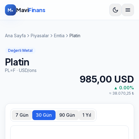
İçeriğe atla
Mavi
Finans
Ana Sayfa
Piyasalar
Emtia
Platin
Değerli Metal
Platin
PL=F
·
USD
/
ons
985,00
USD
▲
0.00
%
≈
38.070,25
₺
7 Gün
30 Gün
90 Gün
1 Yıl