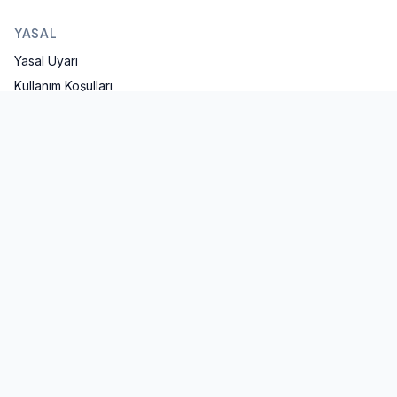
YASAL
Yasal Uyarı
Kullanım Koşulları
Gizlilik Politikası
KVKK Aydınlatma
Çerez Politikası
İLETIŞIM
iletisim@mavifinans.com
İstanbul, Türkiye
Twitter
LinkedIn
YouTube
©
2026
Mavi Finans
. Tüm hakları saklıdır.
Sitede yer alan hesaplamalar ve içerikler yatırım tavsiyesi değildir,