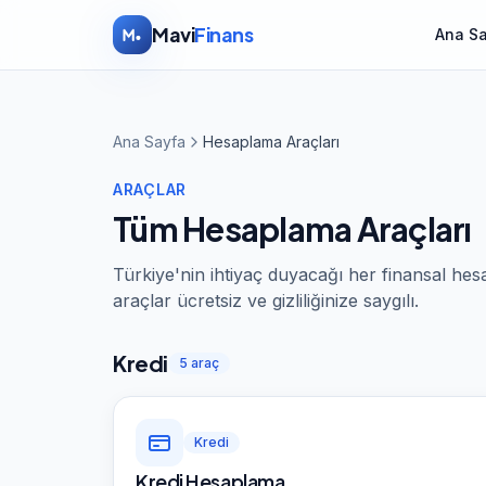
İçeriğe atla
Mavi
Finans
Ana S
Ana Sayfa
Hesaplama Araçları
ARAÇLAR
Tüm Hesaplama Araçları
Türkiye'nin ihtiyaç duyacağı her finansal hes
araçlar ücretsiz ve gizliliğinize saygılı.
Kredi
5
araç
Kredi
Kredi Hesaplama