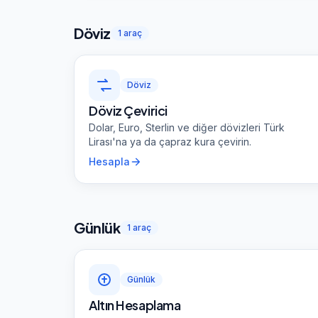
Döviz
1
araç
Döviz
Döviz Çevirici
Dolar, Euro, Sterlin ve diğer dövizleri Türk
Lirası'na ya da çapraz kura çevirin.
Hesapla
Günlük
1
araç
Günlük
Altın Hesaplama