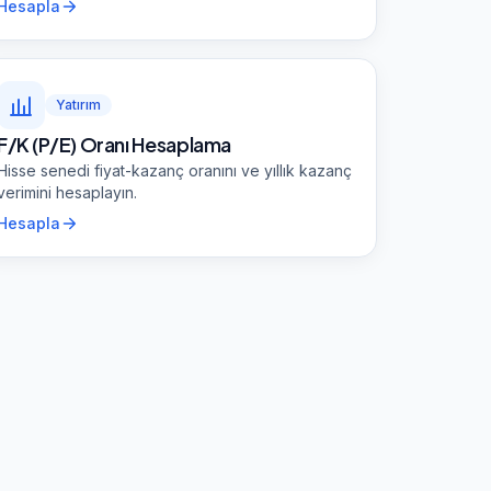
Hesapla
Yatırım
F/K (P/E) Oranı Hesaplama
Hisse senedi fiyat-kazanç oranını ve yıllık kazanç
verimini hesaplayın.
Hesapla