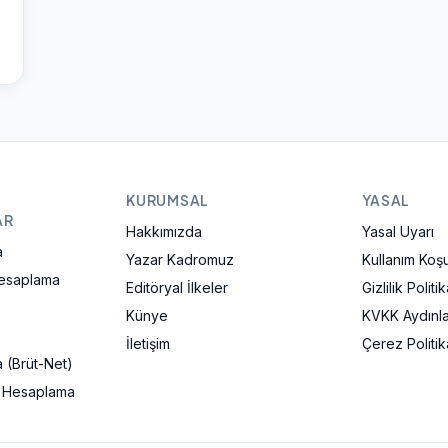
KURUMSAL
YASAL
AR
Hakkımızda
Yasal Uyarı
a
Yazar Kadromuz
Kullanım Koşul
Hesaplama
Editöryal İlkeler
Gizlilik Politik
Künye
KVKK Aydınl
İletişim
Çerez Politik
 (Brüt-Net)
ı Hesaplama