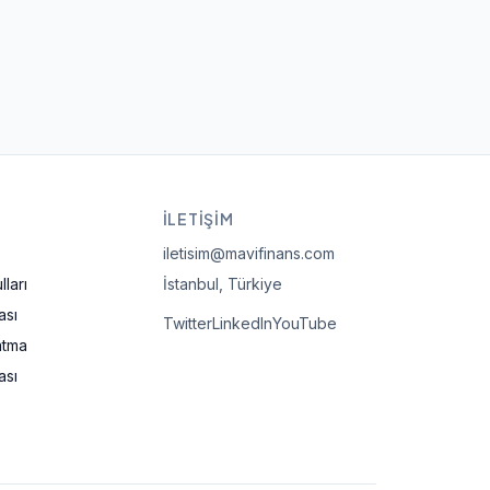
İLETIŞIM
iletisim@mavifinans.com
ları
İstanbul, Türkiye
ası
Twitter
LinkedIn
YouTube
atma
ası