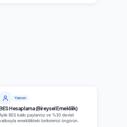
Yatırım
BES Hesaplama (Bireysel Emeklilik)
Aylık BES katkı paylarınız ve %30 devlet
katkısıyla emeklilikteki birikiminizi öngörün.