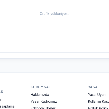
Grafik yükleniyor...
KURUMSAL
YASAL
AR
Hakkımızda
Yasal Uyarı
a
Yazar Kadromuz
Kullanım Koşul
Hesaplama
Editöryal İlkeler
Gizlilik Politik