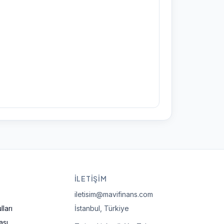
İLETIŞIM
iletisim@mavifinans.com
ları
İstanbul, Türkiye
ası