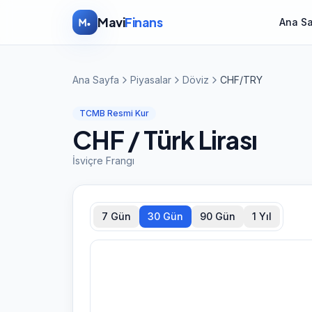
İçeriğe atla
Mavi
Finans
Ana S
Ana Sayfa
Piyasalar
Döviz
CHF/TRY
TCMB Resmi Kur
CHF
/ Türk Lirası
İsviçre Frangı
7 Gün
30 Gün
90 Gün
1 Yıl