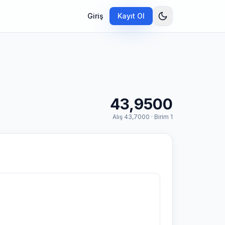
Giriş
Kayıt Ol
43,9500
Alış
43,7000
· Birim
1