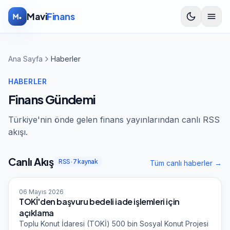
İçeriğe atla
Mavi
Finans
Ana Sayfa
Haberler
HABERLER
Finans Gündemi
Türkiye'nin önde gelen finans yayınlarından canlı RSS
akışı.
Canlı Akış
RSS ·
7
kaynak
Tüm canlı haberler →
Sabah Ekonomi
06 Mayıs 2026
TOKİ'den başvuru bedeli iade işlemleri için
açıklama
Toplu Konut İdaresi (TOKİ) 500 bin Sosyal Konut Projesi