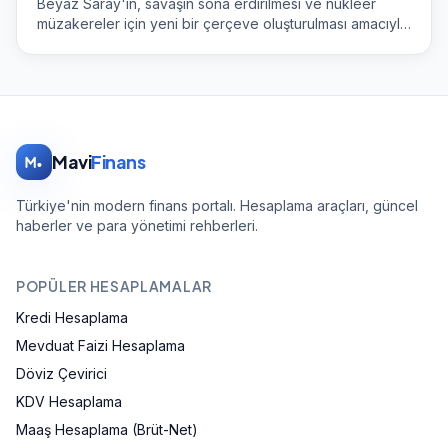
Beyaz Saray'ın, savaşın sona erdirilmesi ve nükleer
müzakereler için yeni bir çerçeve oluşturulması amacıyla
İran ile tek sayfalık bir mutabakat zaptı üzerinde
anlaşmaya yakın olduğu öne sürüldü. Axios'un haberine
göre anlaşma; İran'ın nükleer zenginleştirmeyi
durdurmasını, ABD y
Mavi
Finans
Türkiye'nin modern finans portalı. Hesaplama araçları, güncel
haberler ve para yönetimi rehberleri.
POPÜLER HESAPLAMALAR
Kredi Hesaplama
Mevduat Faizi Hesaplama
Döviz Çevirici
KDV Hesaplama
Maaş Hesaplama (Brüt-Net)