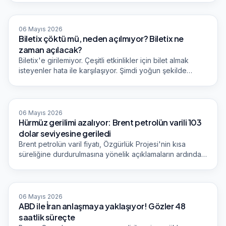
belirtildi.
Dünya Gazetesi
06 Mayıs 2026
Biletix çöktü mü, neden açılmıyor? Biletix ne
zaman açılacak?
Biletix'e girilemiyor. Çeşitli etkinlikler için bilet almak
isteyenler hata ile karşılaşıyor. Şimdi yoğun şekilde
"Biletix çöktü mü, neden açılmıyor" sorusu peş peşe
geliyor.
Dünya Gazetesi
06 Mayıs 2026
Hürmüz gerilimi azalıyor: Brent petrolün varili 103
dolar seviyesine geriledi
Brent petrolün varil fiyatı, Özgürlük Projesi'nin kısa
süreliğine durdurulmasına yönelik açıklamaların ardından
yüzde 6,06 azalışla 103,21 dolara geriledi.
Dünya Gazetesi
06 Mayıs 2026
ABD ile İran anlaşmaya yaklaşıyor! Gözler 48
saatlik süreçte