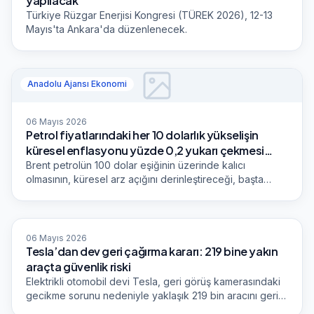
yapılacak
Türkiye Rüzgar Enerjisi Kongresi (TÜREK 2026), 12-13
Mayıs'ta Ankara'da düzenlenecek.
Anadolu Ajansı Ekonomi
06 Mayıs 2026
Petrol fiyatlarındaki her 10 dolarlık yükselişin
küresel enflasyonu yüzde 0,2 yukarı çekmesi
bekleniyor
Brent petrolün 100 dolar eşiğinin üzerinde kalıcı
olmasının, küresel arz açığını derinleştireceği, başta
enerji ithalatına bağımlı Avrupa ve Asya ekonomileri
olmak üzere dünya genelinde resesyon riskini
artırabileceği değerlendiriliyor.
Dünya Gazetesi
06 Mayıs 2026
Tesla’dan dev geri çağırma kararı: 219 bine yakın
araçta güvenlik riski
Elektrikli otomobil devi Tesla, geri görüş kamerasındaki
gecikme sorunu nedeniyle yaklaşık 219 bin aracını geri
çağırma kararı aldı. Sorunun kaza riskini artırabileceği