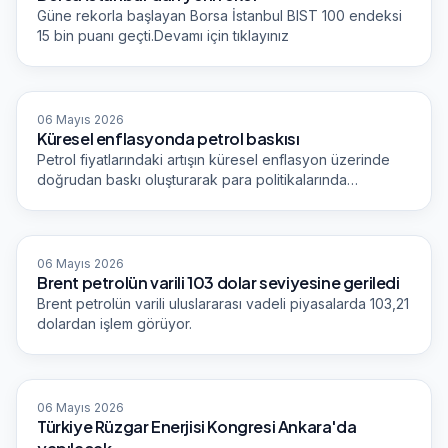
Güne rekorla başlayan Borsa İstanbul BIST 100 endeksi
15 bin puanı geçti.Devamı için tıklayınız
TRT Haber Ekonomi
06 Mayıs 2026
Küresel enflasyonda petrol baskısı
Petrol fiyatlarındaki artışın küresel enflasyon üzerinde
doğrudan baskı oluşturarak para politikalarında
belirleyici etkiler yaratacağı öngörülüyor. Fiyatlardaki her
10 dolarlık yükselişin küresel enflasyonu yüzde 0,2
yukarı çekmesi bekleniyor.
TRT Haber Ekonomi
06 Mayıs 2026
Brent petrolün varili 103 dolar seviyesine geriledi
Brent petrolün varili uluslararası vadeli piyasalarda 103,21
dolardan işlem görüyor.
TRT Haber Ekonomi
06 Mayıs 2026
Türkiye Rüzgar Enerjisi Kongresi Ankara'da