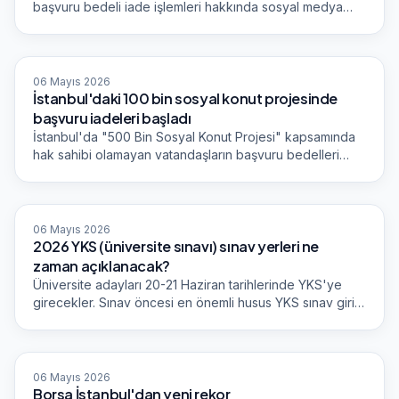
başvuru bedeli iade işlemleri hakkında sosyal medya
hesabından açıklamalarda bulundu. İade işlemi nasıl
yapılacak? İşte detaylar...Devamı için tıklayınız
Dünya Gazetesi
06 Mayıs 2026
İstanbul'daki 100 bin sosyal konut projesinde
başvuru iadeleri başladı
İstanbul'da "500 Bin Sosyal Konut Projesi" kapsamında
hak sahibi olamayan vatandaşların başvuru bedelleri
iade edilmeye başlandı.
Dünya Gazetesi
06 Mayıs 2026
2026 YKS (üniversite sınavı) sınav yerleri ne
zaman açıklanacak?
Üniversite adayları 20-21 Haziran tarihlerinde YKS'ye
girecekler. Sınav öncesi en önemli husus YKS sınav giriş
belgesi... Nerede sınava gireceğini öğrenmek isteyen
adaylar sürekli olarak "2026 YKS sınav yerleri ne zaman
açıklanacak" sorusunu yöneltiyor.
Sabah Ekonomi
06 Mayıs 2026
Borsa İstanbul'dan yeni rekor