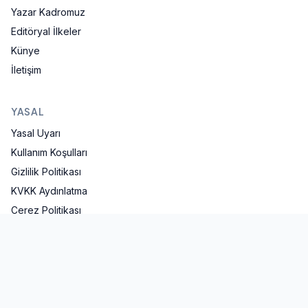
Yazar Kadromuz
Editöryal İlkeler
Künye
İletişim
YASAL
Yasal Uyarı
Kullanım Koşulları
Gizlilik Politikası
KVKK Aydınlatma
Çerez Politikası
İLETIŞIM
iletisim@mavifinans.com
İstanbul, Türkiye