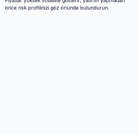
Fiyatlar yüksek volatilite gösterir; yatırım yapmadan
önce risk profilinizi göz önünde bulundurun.