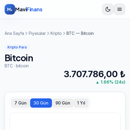
İçeriğe atla
Mavi
Finans
Ana Sayfa
Piyasalar
Kripto
BTC — Bitcoin
Kripto Para
Bitcoin
BTC
·
bitcoin
3.707.786,00
₺
▲
1.66
% (24s)
7 Gün
30 Gün
90 Gün
1 Yıl