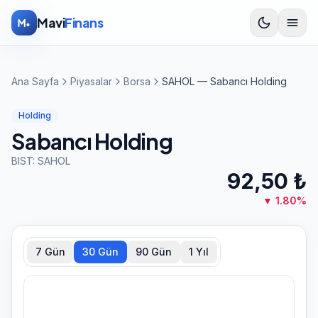
İçeriğe atla
Mavi
Finans
Ana Sayfa
Piyasalar
Borsa
SAHOL — Sabancı Holding
Holding
Sabancı Holding
BIST:
SAHOL
92,50
₺
▼
1.80
%
7 Gün
30 Gün
90 Gün
1 Yıl