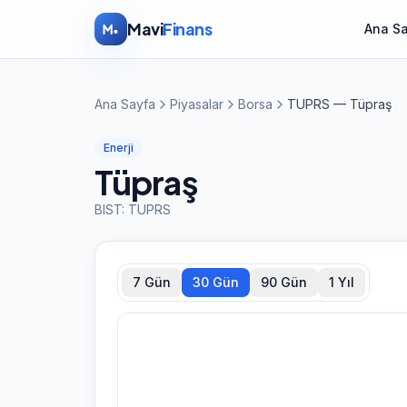
İçeriğe atla
Mavi
Finans
Ana S
Ana Sayfa
Piyasalar
Borsa
TUPRS — Tüpraş
Enerji
Tüpraş
BIST:
TUPRS
7 Gün
30 Gün
90 Gün
1 Yıl