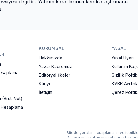
avsiyesi değildir. Yatırım kararlarınızı kendi araştırmanız
z.
KURUMSAL
YASAL
AR
Hakkımızda
Yasal Uyarı
a
Yazar Kadromuz
Kullanım Koşul
Hesaplama
Editöryal İlkeler
Gizlilik Politik
Künye
KVKK Aydınl
İletişim
Çerez Politik
 (Brüt-Net)
ı Hesaplama
Sitede yer alan hesaplamalar ve içerikler
Detay için
yasal uyarı
sayfamıza bakınız