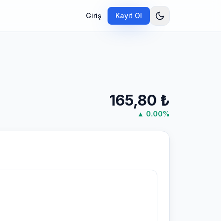
Giriş
Kayıt Ol
165,80
₺
▲
0.00
%