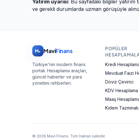
Yatırım uyarısı:
Bu sayfadaki bilgiler yatırım t
ve gerekli durumlarda uzman görüşüyle alını
POPÜLER
Mavi
Finans
HESAPLAMAL
Türkiye'nin modern finans
Kredi Hesaplam
portalı. Hesaplama araçları,
Mevduat Faizi 
güncel haberler ve para
Döviz Çevirici
yönetimi rehberleri.
KDV Hesaplama
Maaş Hesaplama
Kıdem Tazminat
©
2026
Mavi Finans
. Tüm hakları saklıdır.