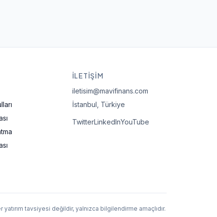
İLETIŞIM
iletisim@mavifinans.com
ları
İstanbul, Türkiye
ası
Twitter
LinkedIn
YouTube
atma
ası
 yatırım tavsiyesi değildir, yalnızca bilgilendirme amaçlıdır.
.