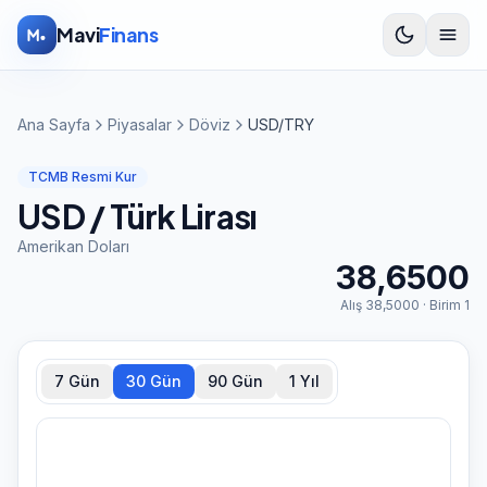
İçeriğe atla
Mavi
Finans
Ana Sayfa
Piyasalar
Döviz
USD/TRY
TCMB Resmi Kur
USD
/ Türk Lirası
Amerikan Doları
38,6500
Alış
38,5000
· Birim
1
7 Gün
30 Gün
90 Gün
1 Yıl