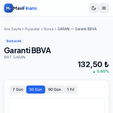
İçeriğe atla
Mavi
Finans
Ana Sayfa
Piyasalar
Borsa
GARAN — Garanti BBVA
Bankacılık
Garanti BBVA
BIST:
GARAN
132,50
₺
▲
0.60
%
7 Gün
30 Gün
90 Gün
1 Yıl