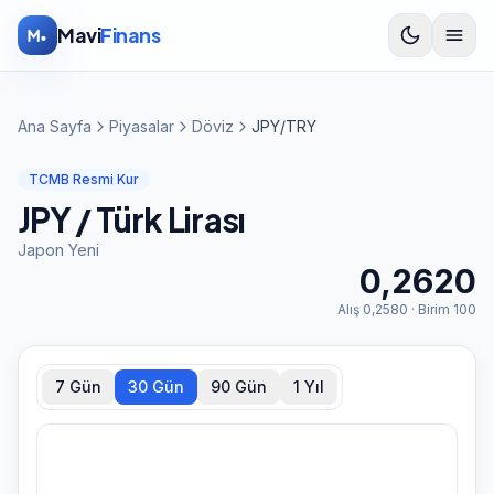
İçeriğe atla
Mavi
Finans
Ana Sayfa
Piyasalar
Döviz
JPY/TRY
TCMB Resmi Kur
JPY
/ Türk Lirası
Japon Yeni
0,2620
Alış
0,2580
· Birim
100
7 Gün
30 Gün
90 Gün
1 Yıl