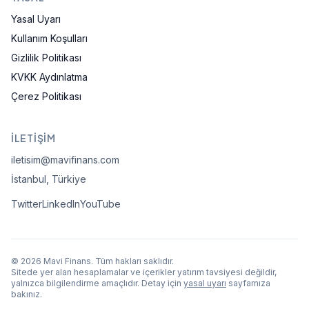
Yasal Uyarı
Kullanım Koşulları
Gizlilik Politikası
KVKK Aydınlatma
Çerez Politikası
İLETIŞIM
iletisim@mavifinans.com
İstanbul, Türkiye
Twitter
LinkedIn
YouTube
©
2026
Mavi Finans
. Tüm hakları saklıdır.
Sitede yer alan hesaplamalar ve içerikler yatırım tavsiyesi değildir,
yalnızca bilgilendirme amaçlıdır. Detay için
yasal uyarı
sayfamıza
bakınız.