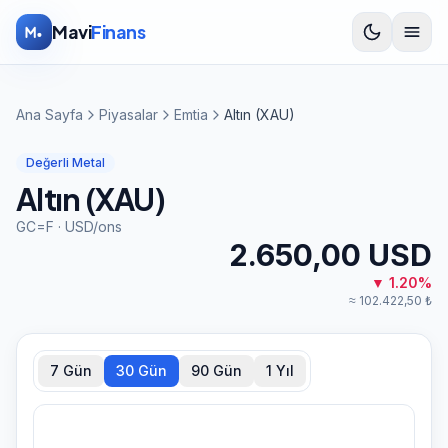
İçeriğe atla
Mavi
Finans
Ana Sayfa
Piyasalar
Emtia
Altın (XAU)
Değerli Metal
Altın (XAU)
GC=F
·
USD
/
ons
2.650,00
USD
▼
1.20
%
≈
102.422,50
₺
7 Gün
30 Gün
90 Gün
1 Yıl