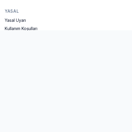
YASAL
Yasal Uyarı
Kullanım Koşulları
Gizlilik Politikası
KVKK Aydınlatma
Çerez Politikası
İLETIŞIM
iletisim@mavifinans.com
İstanbul, Türkiye
Twitter
LinkedIn
YouTube
©
2026
Mavi Finans
. Tüm hakları saklıdır.
Sitede yer alan hesaplamalar ve içerikler yatırım tavsiyesi değildir,