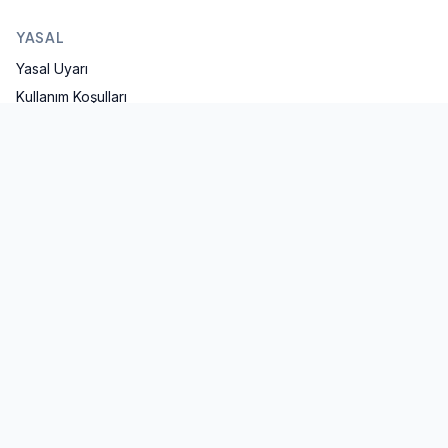
YASAL
Yasal Uyarı
Kullanım Koşulları
Gizlilik Politikası
KVKK Aydınlatma
Çerez Politikası
İLETIŞIM
iletisim@mavifinans.com
İstanbul, Türkiye
Twitter
LinkedIn
YouTube
©
2026
Mavi Finans
. Tüm hakları saklıdır.
Sitede yer alan hesaplamalar ve içerikler yatırım tavsiyesi değildir,