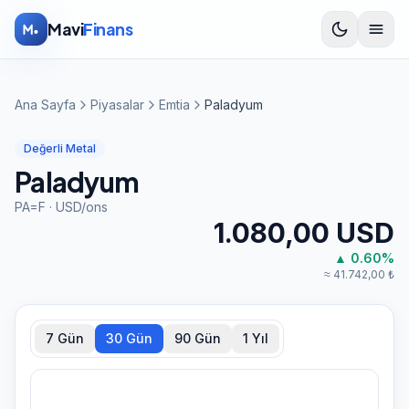
İçeriğe atla
Mavi
Finans
Ana Sayfa
Piyasalar
Emtia
Paladyum
Değerli Metal
Paladyum
PA=F
·
USD
/
ons
1.080,00
USD
▲
0.60
%
≈
41.742,00
₺
7 Gün
30 Gün
90 Gün
1 Yıl