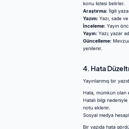
konu listesi belirler.
Araştırma:
İlgili ya
Yazım:
Yazı, sade ve 
İnceleme:
Yayın önces
Yayın:
Yazı; yazar adı
Güncelleme:
Mevzuat 
yenilenir.
4. Hata Düzelt
Yayınlanmış bir yazıd
Hata, mümkün olan en
Hatalı bilgi nedeniyl
notu eklenir.
Sosyal medya hesaplar
Bir yazıda hata gördü