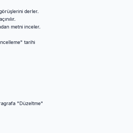
örüşlerini derler.
çınılır.
ndan metni inceler.
ncelleme" tarihi
ragrafa "
Düzeltme
"