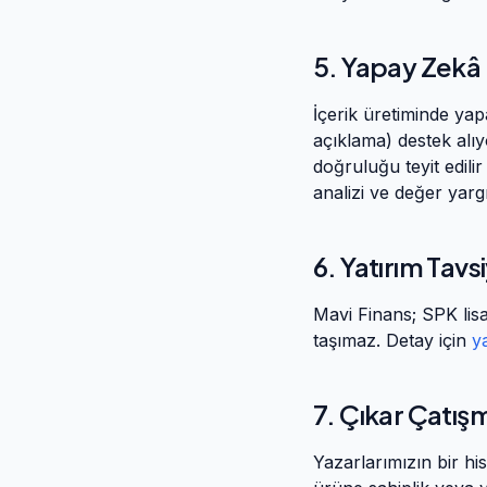
5. Yapay Zekâ 
İçerik üretiminde yap
açıklama) destek alı
doğruluğu teyit edilir
analizi ve değer yar
6. Yatırım Tavs
Mavi Finans
; SPK lis
taşımaz. Detay için
y
7. Çıkar Çatış
Yazarlarımızın bir hi