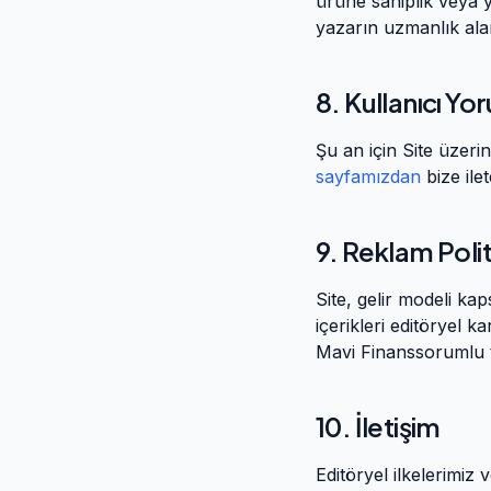
ürüne sahiplik veya ya
yazarın uzmanlık alanı
8. Kullanıcı Yor
Şu an için Site üzerin
sayfamızdan
bize ilet
9. Reklam Polit
Site, gelir modeli k
içerikleri editöryel 
Mavi Finans
sorumlu 
10. İletişim
Editöryel ilkelerimiz