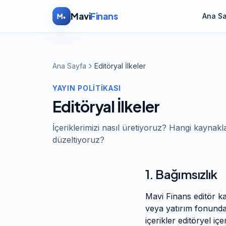
İçeriğe atla
Mavi
Finans
Ana S
Ana Sayfa
Editöryal İlkeler
YAYIN POLITIKASI
Editöryal İlkeler
İçeriklerimizi nasıl üretiyoruz? Hangi kaynakl
düzeltiyoruz?
1. Bağımsızlık
Mavi Finans
editör ka
veya yatırım fonunda
içerikler editöryel iç