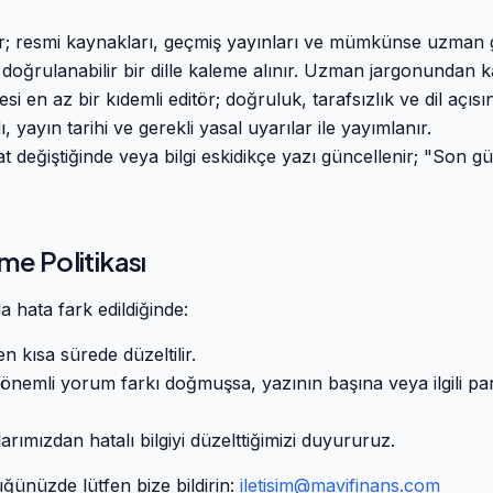
zar; resmi kaynakları, geçmiş yayınları ve mümkünse uzman g
doğrulanabilir bir dille kaleme alınır. Uzman jargonundan ka
i en az bir kıdemli editör; doğruluk, tarafsızlık ve dil açısı
, yayın tarihi ve gerekli yasal uyarılar ile yayımlanır.
değiştiğinde veya bilgi eskidikçe yazı güncellenir; "Son gü
me Politikası
a hata fark edildiğinde:
 kısa sürede düzeltilir.
e önemli yorum farkı doğmuşsa, yazının başına veya ilgili pa
ımızdan hatalı bilgiyi düzelttiğimizi duyururuz.
ğünüzde lütfen bize bildirin:
iletisim@mavifinans.com