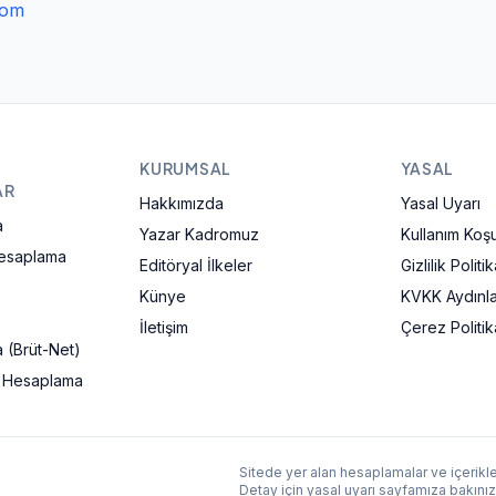
com
KURUMSAL
YASAL
AR
Hakkımızda
Yasal Uyarı
a
Yazar Kadromuz
Kullanım Koşul
Hesaplama
Editöryal İlkeler
Gizlilik Politik
Künye
KVKK Aydınl
İletişim
Çerez Politik
 (Brüt-Net)
ı Hesaplama
Sitede yer alan hesaplamalar ve içerikler
Detay için
yasal uyarı
sayfamıza bakınız