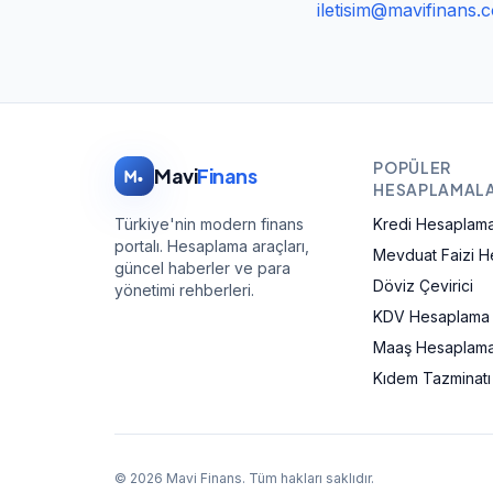
iletisim@mavifinans.
POPÜLER
Mavi
Finans
HESAPLAMAL
Türkiye'nin modern finans
Kredi Hesaplam
portalı. Hesaplama araçları,
Mevduat Faizi 
güncel haberler ve para
Döviz Çevirici
yönetimi rehberleri.
KDV Hesaplama
Maaş Hesaplama
Kıdem Tazminat
©
2026
Mavi Finans
. Tüm hakları saklıdır.