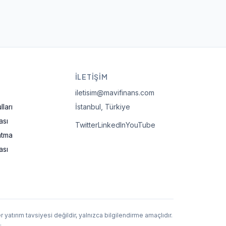
İLETIŞIM
iletisim@mavifinans.com
ları
İstanbul, Türkiye
ası
Twitter
LinkedIn
YouTube
atma
ası
 yatırım tavsiyesi değildir, yalnızca bilgilendirme amaçlıdır.
.