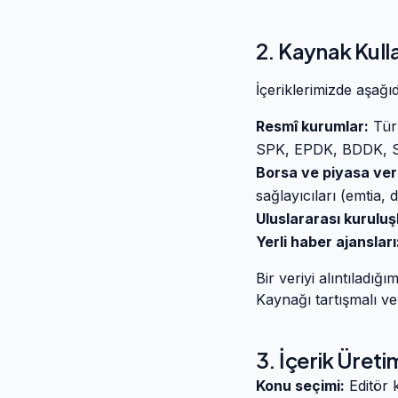
2. Kaynak Kull
İçeriklerimizde aşağıd
Resmî kurumlar:
Türk
SPK, EPDK, BDDK, S
Borsa ve piyasa veri
sağlayıcıları (emtia, 
Uluslararası kuruluş
Yerli haber ajansları
Bir veriyi alıntıladı
Kaynağı tartışmalı vey
3. İçerik Üreti
Konu seçimi:
Editör 