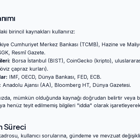
anımı
aki birincil kaynakları kullanırız:
iye Cumhuriyet Merkez Bankası (TCMB), Hazine ve Maliye
GK, Resmî Gazete.
leri:
Borsa İstanbul (BIST), CoinGecko (kripto), uluslararas
döviz çapraz kurları).
lar:
IMF, OECD, Dünya Bankası, FED, ECB.
:
Anadolu Ajansı (AA), Bloomberg HT, Dünya Gazetesi.
ğımızda, mümkün olduğunda kaynağı doğrudan belirtir veya ba
a henüz teyit edilmemiş bilgileri "iddia" olarak işaretleyerek
m Süreci
kadrosu, kullanıcı sorularına, gündeme ve mevzuat değişikli