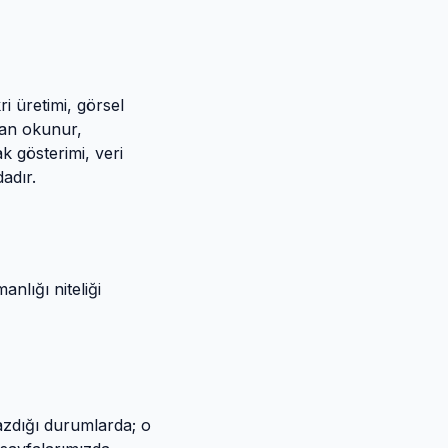
i üretimi, görsel
dan okunur,
ak gösterimi, veri
adır.
anlığı niteliği
yazdığı durumlarda; o