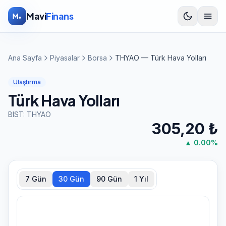
İçeriğe atla
Mavi
Finans
Ana Sayfa
Piyasalar
Borsa
THYAO — Türk Hava Yolları
Ulaştırma
Türk Hava Yolları
BIST:
THYAO
305,20
₺
▲
0.00
%
7 Gün
30 Gün
90 Gün
1 Yıl