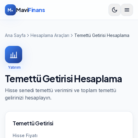
İçeriğe atla
Mavi
Finans
Ana Sayfa
Hesaplama Araçları
Temettü Getirisi Hesaplama
Yatırım
Temettü Getirisi Hesaplama
Hisse senedi temettü verimini ve toplam temettü
gelirinizi hesaplayın.
Temettü Getirisi
Hisse Fiyatı