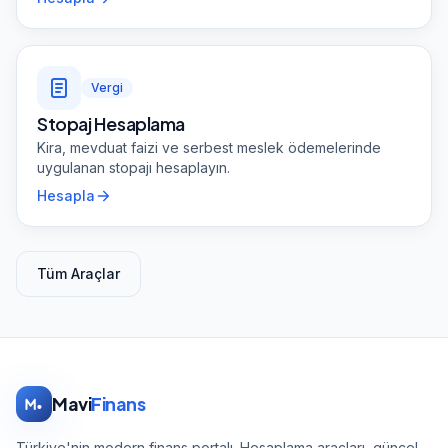
Vergi
Stopaj Hesaplama
Kira, mevduat faizi ve serbest meslek ödemelerinde
uygulanan stopajı hesaplayın.
Hesapla
Tüm Araçlar
Mavi
Finans
Türkiye'nin modern finans portalı. Hesaplama araçları, güncel