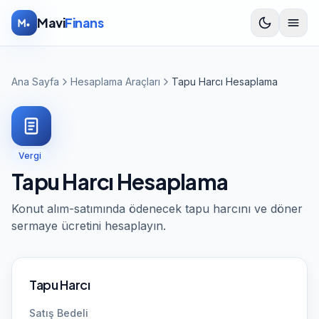
İçeriğe atla
Mavi
Finans
Ana Sayfa
Hesaplama Araçları
Tapu Harcı Hesaplama
Vergi
Tapu Harcı Hesaplama
Konut alım-satımında ödenecek tapu harcını ve döner
sermaye ücretini hesaplayın.
Tapu Harcı
Satış Bedeli