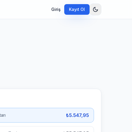
Giriş
Kayıt Ol
₺5.547,95
tarı