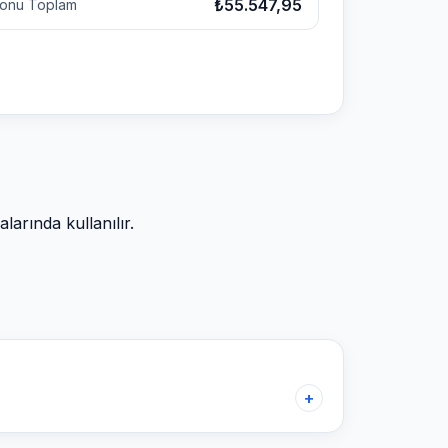
₺55.547,95
onu Toplam
arında kullanılır.
+