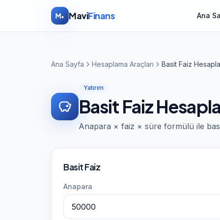
İçeriğe atla
Mavi
Finans
Ana S
Ana Sayfa
Hesaplama Araçları
Basit Faiz Hesapl
Yatırım
Basit Faiz Hesap
Anapara × faiz × süre formülü ile basit
Basit Faiz
Anapara