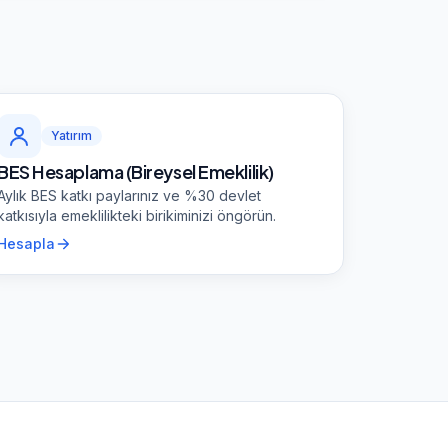
Yatırım
BES Hesaplama (Bireysel Emeklilik)
Aylık BES katkı paylarınız ve %30 devlet
katkısıyla emeklilikteki birikiminizi öngörün.
Hesapla