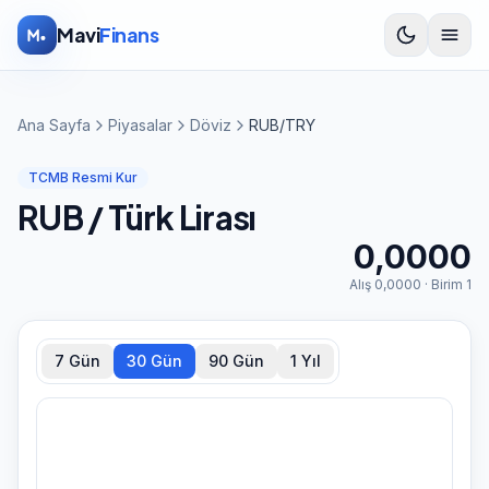
İçeriğe atla
Mavi
Finans
Ana Sayfa
Piyasalar
Döviz
RUB/TRY
TCMB Resmi Kur
RUB
/ Türk Lirası
0,0000
Alış
0,0000
· Birim
1
7 Gün
30 Gün
90 Gün
1 Yıl