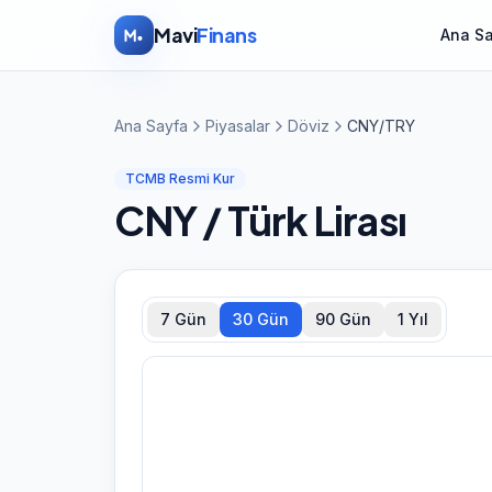
İçeriğe atla
Mavi
Finans
Ana S
Ana Sayfa
Piyasalar
Döviz
CNY/TRY
TCMB Resmi Kur
CNY
/ Türk Lirası
7 Gün
30 Gün
90 Gün
1 Yıl