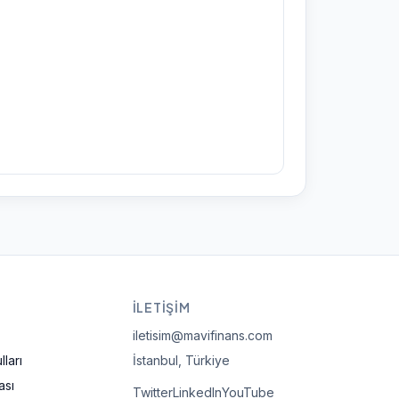
İLETIŞIM
iletisim@mavifinans.com
ları
İstanbul, Türkiye
ası
Twitter
LinkedIn
YouTube