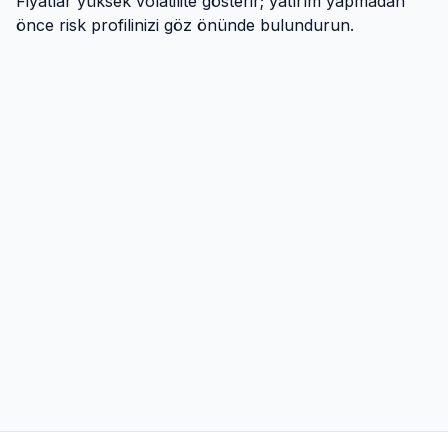
Fiyatlar yüksek volatilite gösterir; yatırım yapmadan
önce risk profilinizi göz önünde bulundurun.