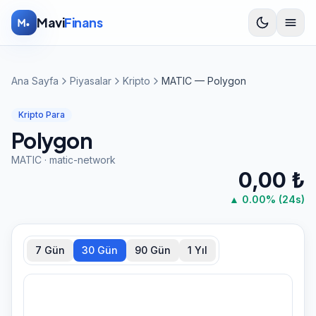
İçeriğe atla
Mavi
Finans
Ana Sayfa
Piyasalar
Kripto
MATIC — Polygon
Kripto Para
Polygon
MATIC
·
matic-network
0,00
₺
▲
0.00
% (24s)
7 Gün
30 Gün
90 Gün
1 Yıl