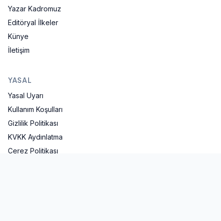
Yazar Kadromuz
Editöryal İlkeler
Künye
İletişim
YASAL
Yasal Uyarı
Kullanım Koşulları
Gizlilik Politikası
KVKK Aydınlatma
Çerez Politikası
İLETIŞIM
iletisim@mavifinans.com
İstanbul, Türkiye