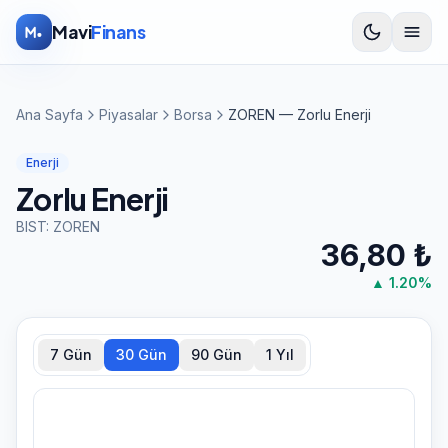
İçeriğe atla
Mavi
Finans
Ana Sayfa
Piyasalar
Borsa
ZOREN — Zorlu Enerji
Enerji
Zorlu Enerji
BIST:
ZOREN
36,80
₺
▲
1.20
%
7 Gün
30 Gün
90 Gün
1 Yıl