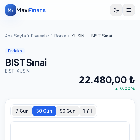
İçeriğe atla
Mavi
Finans
Ana Sayfa
Piyasalar
Borsa
XUSIN — BIST Sınai
Endeks
BIST Sınai
BIST:
XUSIN
22.480,00
₺
▲
0.00
%
7 Gün
30 Gün
90 Gün
1 Yıl