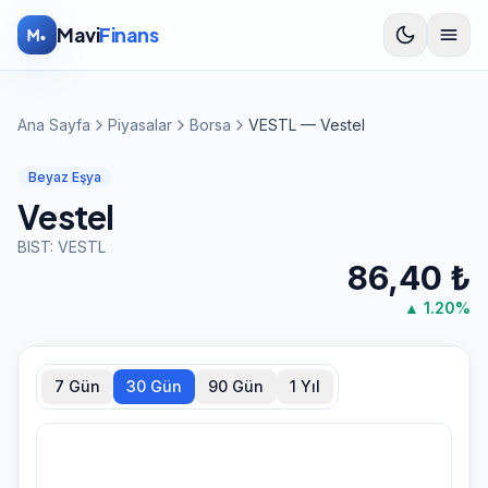
İçeriğe atla
Mavi
Finans
Ana Sayfa
Piyasalar
Borsa
VESTL — Vestel
Beyaz Eşya
Vestel
BIST:
VESTL
86,40
₺
▲
1.20
%
7 Gün
30 Gün
90 Gün
1 Yıl