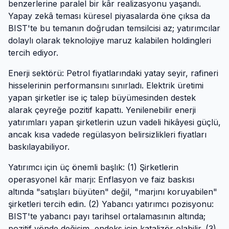
benzerlerine paralel bir kâr realizasyonu yaşandı.
Yapay zekâ teması küresel piyasalarda öne çıksa da
BIST'te bu temanın doğrudan temsilcisi az; yatırımcılar
dolaylı olarak teknolojiye maruz kalabilen holdingleri
tercih ediyor.
Enerji sektörü: Petrol fiyatlarındaki yatay seyir, rafineri
hisselerinin performansını sınırladı. Elektrik üretimi
yapan şirketler ise iç talep büyümesinden destek
alarak çeyreğe pozitif kapattı. Yenilenebilir enerji
yatırımları yapan şirketlerin uzun vadeli hikâyesi güçlü,
ancak kısa vadede regülasyon belirsizlikleri fiyatları
baskılayabiliyor.
Yatırımcı için üç önemli başlık: (1) Şirketlerin
operasyonel kâr marjı: Enflasyon ve faiz baskısı
altında "satışları büyüten" değil, "marjını koruyabilen"
şirketleri tercih edin. (2) Yabancı yatırımcı pozisyonu:
BIST'te yabancı payı tarihsel ortalamasının altında;
pozitif yönde değişim, endeks için katalizör olabilir. (3)