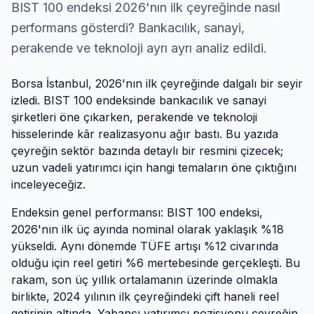
BIST 100 endeksi 2026'nın ilk çeyreğinde nasıl
performans gösterdi? Bankacılık, sanayi,
perakende ve teknoloji ayrı ayrı analiz edildi.
Borsa İstanbul, 2026'nın ilk çeyreğinde dalgalı bir seyir
izledi. BIST 100 endeksinde bankacılık ve sanayi
şirketleri öne çıkarken, perakende ve teknoloji
hisselerinde kâr realizasyonu ağır bastı. Bu yazıda
çeyreğin sektör bazında detaylı bir resmini çizecek;
uzun vadeli yatırımcı için hangi temaların öne çıktığını
inceleyeceğiz.
Endeksin genel performansı: BIST 100 endeksi,
2026'nın ilk üç ayında nominal olarak yaklaşık %18
yükseldi. Aynı dönemde TÜFE artışı %12 civarında
olduğu için reel getiri %6 mertebesinde gerçekleşti. Bu
rakam, son üç yıllık ortalamanın üzerinde olmakla
birlikte, 2024 yılının ilk çeyreğindeki çift haneli reel
getirinin altında. Yabancı yatırımcı pozisyonu çeyreğin