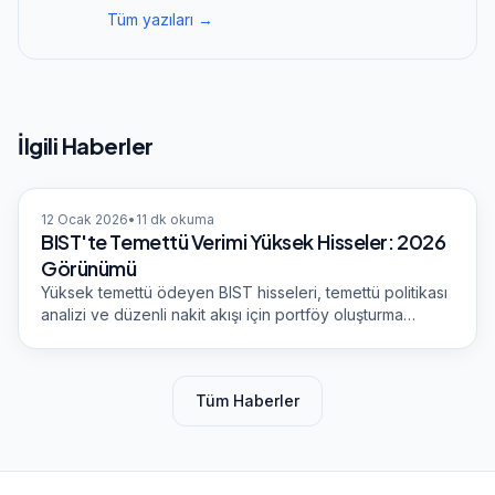
Tüm yazıları →
İlgili Haberler
Borsa
12 Ocak 2026
•
11
dk okuma
BIST'te Temettü Verimi Yüksek Hisseler: 2026
Görünümü
Yüksek temettü ödeyen BIST hisseleri, temettü politikası
analizi ve düzenli nakit akışı için portföy oluşturma
rehberi.
Tüm Haberler