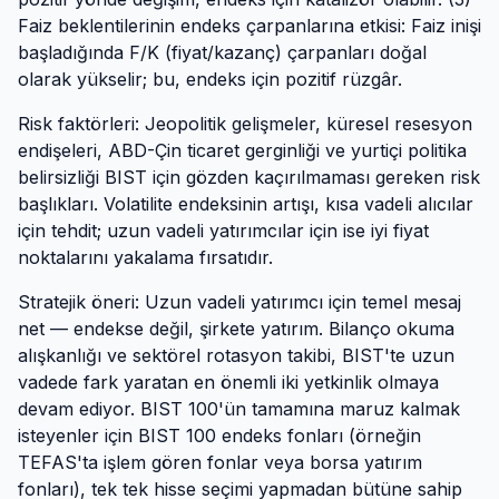
Faiz beklentilerinin endeks çarpanlarına etkisi: Faiz inişi
başladığında F/K (fiyat/kazanç) çarpanları doğal
olarak yükselir; bu, endeks için pozitif rüzgâr.
Risk faktörleri: Jeopolitik gelişmeler, küresel resesyon
endişeleri, ABD-Çin ticaret gerginliği ve yurtiçi politika
belirsizliği BIST için gözden kaçırılmaması gereken risk
başlıkları. Volatilite endeksinin artışı, kısa vadeli alıcılar
için tehdit; uzun vadeli yatırımcılar için ise iyi fiyat
noktalarını yakalama fırsatıdır.
Stratejik öneri: Uzun vadeli yatırımcı için temel mesaj
net — endekse değil, şirkete yatırım. Bilanço okuma
alışkanlığı ve sektörel rotasyon takibi, BIST'te uzun
vadede fark yaratan en önemli iki yetkinlik olmaya
devam ediyor. BIST 100'ün tamamına maruz kalmak
isteyenler için BIST 100 endeks fonları (örneğin
TEFAS'ta işlem gören fonlar veya borsa yatırım
fonları), tek tek hisse seçimi yapmadan bütüne sahip